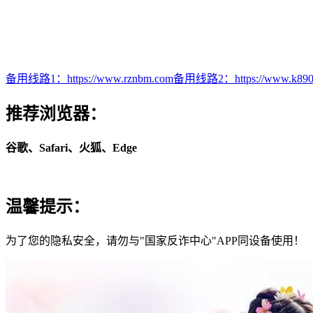
备用线路
1
：
https://www.rznbm.com
备用线路
2
：
https://www.k89
推荐浏览器：
谷歌、Safari、火狐、Edge
温馨提示：
为了您的隐私安全，请勿与"国家反诈中心"APP同设备使用！