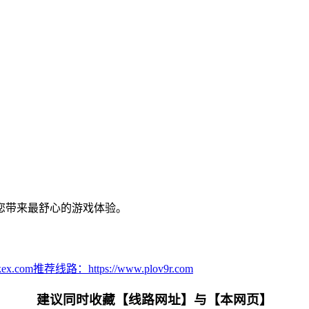
您带来最舒心的游戏体验。
kex.com
推荐线路：
https://www.plov9r.com
建议同时收藏【线路网址】与【本网页】