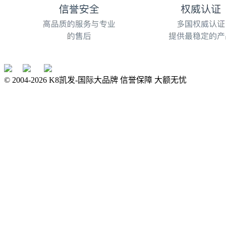
© 2004-
2026
K8凯发-国际大品牌 信誉保障 大额无忧