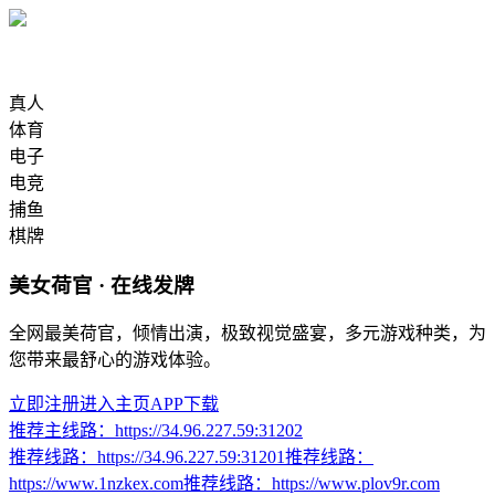
真人
体育
电子
电竞
捕鱼
棋牌
美女荷官 · 在线发牌
全网最美荷官，倾情出演，极致视觉盛宴，多元游戏种类，为
您带来最舒心的游戏体验。
立即注册
进入主页
APP下载
推荐主线路：
https://34.96.227.59:31202
推荐线路：
https://34.96.227.59:31201
推荐线路：
https://www.1nzkex.com
推荐线路：
https://www.plov9r.com