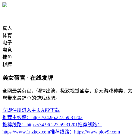
真人
体育
电子
电竞
捕鱼
棋牌
美女荷官 · 在线发牌
全网最美荷官，倾情出演，极致视觉盛宴，多元游戏种类，为
您带来最舒心的游戏体验。
立即注册
进入主页
APP下载
推荐主线路：
https://34.96.227.59:31202
推荐线路：
https://34.96.227.59:31201
推荐线路：
https://www.1nzkex.com
推荐线路：
https://www.plov9r.com