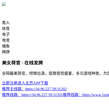
真人
体育
电子
电竞
捕鱼
棋牌
美女荷官 · 在线发牌
全网最美荷官，倾情出演，极致视觉盛宴，多元游戏种类，为
立即注册
进入主页
APP下载
推荐主线路：
https://34.96.227.59:31202
推荐线路：
https://34.96.227.59:31201
推荐线路：
https://www.1nz