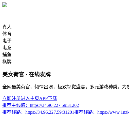
真人
体育
电子
电竞
捕鱼
棋牌
美女荷官 · 在线发牌
全网最美荷官，倾情出演，极致视觉盛宴，多元游戏种类，为
立即注册
进入主页
APP下载
推荐主线路：
https://34.96.227.59:31202
推荐线路：
https://34.96.227.59:31201
推荐线路：
https://www.1nz