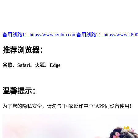
备用线路
1
：
https://www.rznbm.com
备用线路
2
：
https://www.k89
推荐浏览器：
谷歌、Safari、火狐、Edge
温馨提示：
为了您的隐私安全，请勿与"国家反诈中心"APP同设备使用！